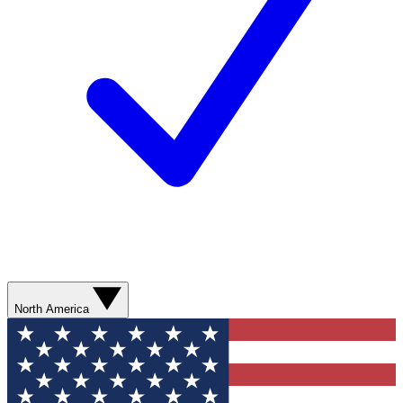
North America