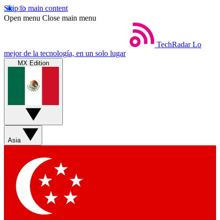
Skip to main content
Open menu
Close main menu
TechRadar
Lo
mejor de la tecnología, en un solo lugar
MX Edition
Asia