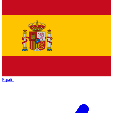
España