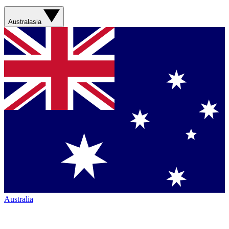
Australasia
Australia