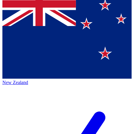
New Zealand