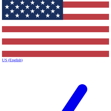
US (English)