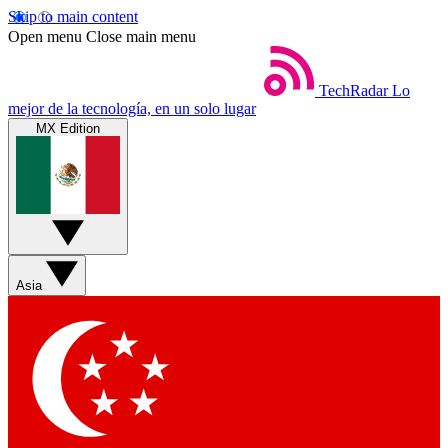
Skip to main content
Open menu
Close main menu
TechRadar
Lo
mejor de la tecnología, en un solo lugar
MX Edition
Asia