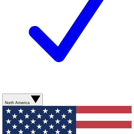
North America