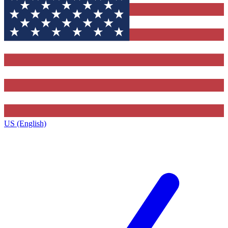
US (English)