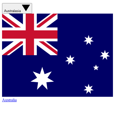
Australasia
Australia