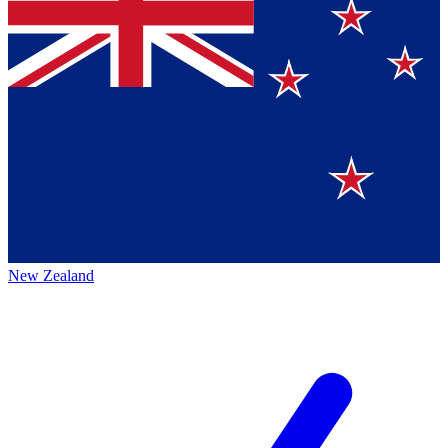
New Zealand