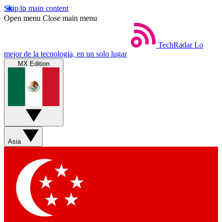
Skip to main content
Open menu
Close main menu
TechRadar
Lo
mejor de la tecnología, en un solo lugar
MX Edition
Asia