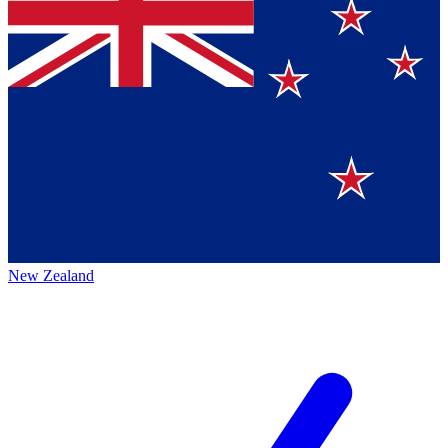
New Zealand