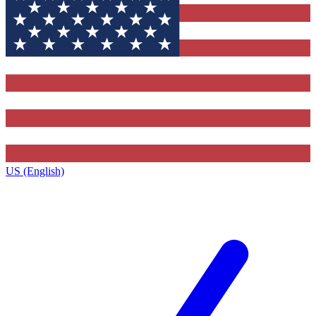
US (English)