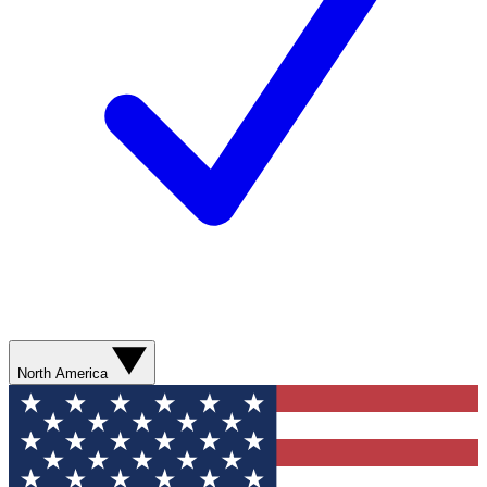
North America