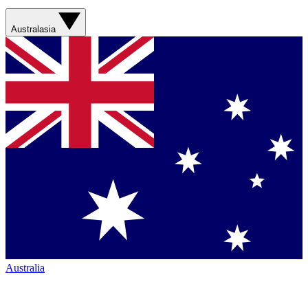
Australasia
Australia