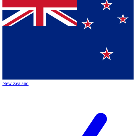
New Zealand