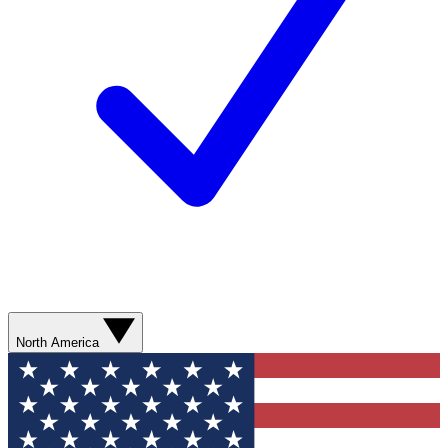
North America