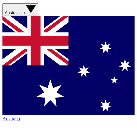
Australasia
Australia