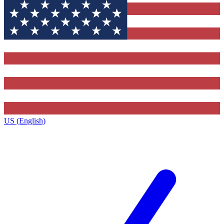
US (English)