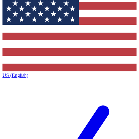
US (English)