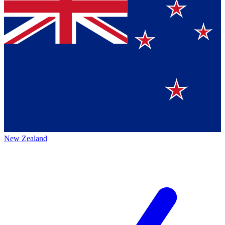
New Zealand