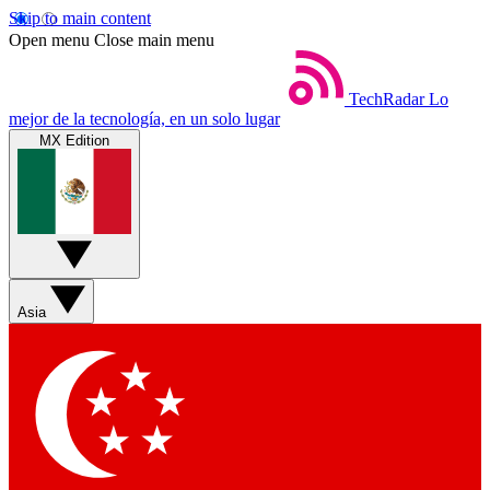
Skip to main content
Open menu
Close main menu
TechRadar
Lo
mejor de la tecnología, en un solo lugar
MX Edition
Asia