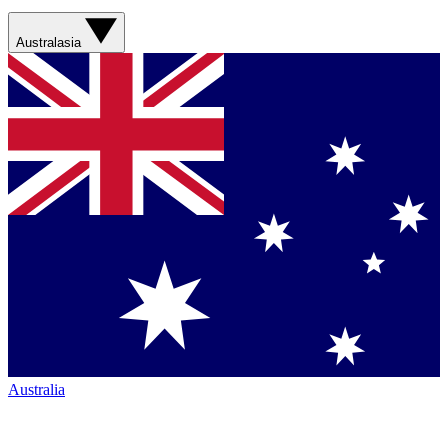
Australasia
Australia