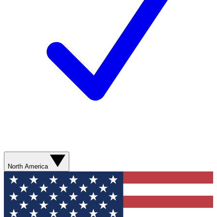
North America