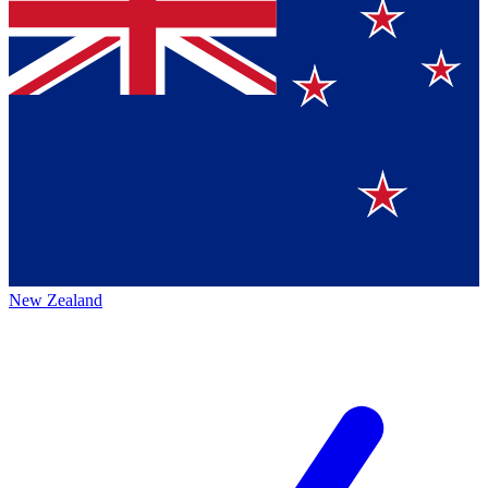
New Zealand