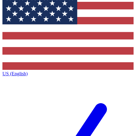
US (English)