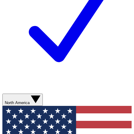
North America