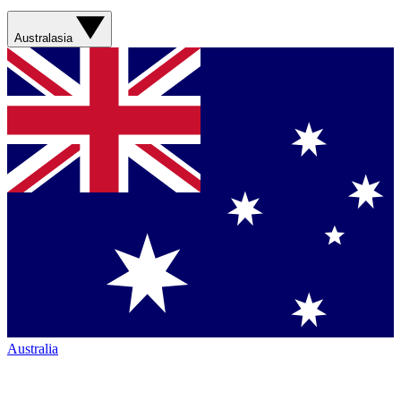
Australasia
Australia