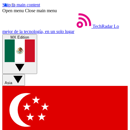
Skip to main content
Open menu
Close main menu
TechRadar
Lo
mejor de la tecnología, en un solo lugar
MX Edition
Asia