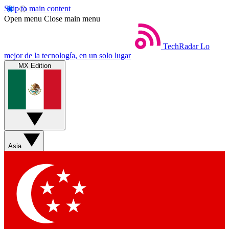
Skip to main content
Open menu
Close main menu
TechRadar
Lo
mejor de la tecnología, en un solo lugar
MX Edition
Asia