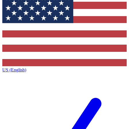
US (English)