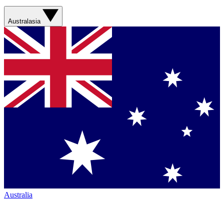
Australasia
Australia