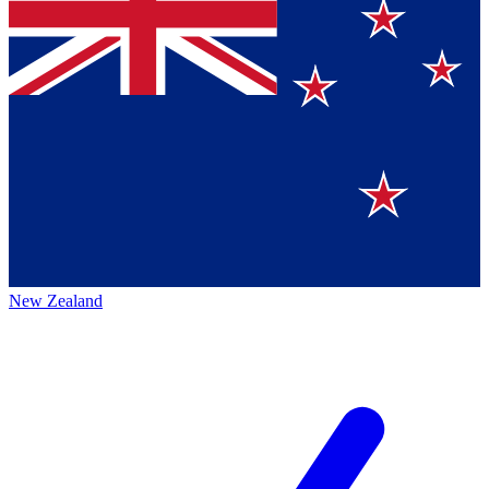
New Zealand