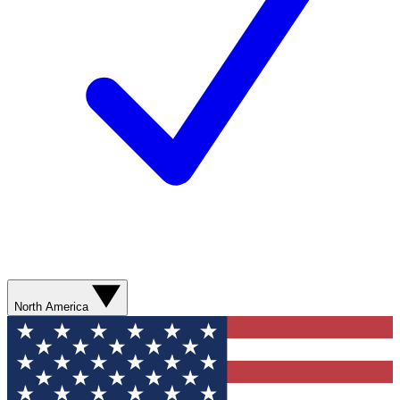
North America