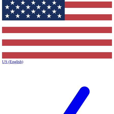
US (English)