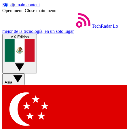
Skip to main content
Open menu
Close main menu
TechRadar
Lo
mejor de la tecnología, en un solo lugar
MX Edition
Asia