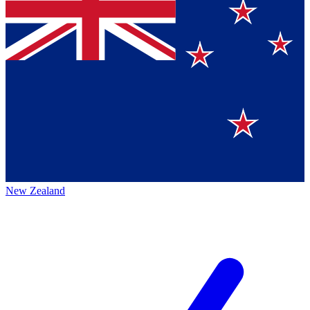
New Zealand