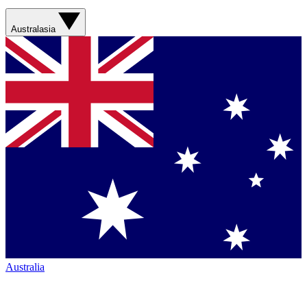
Australasia
Australia