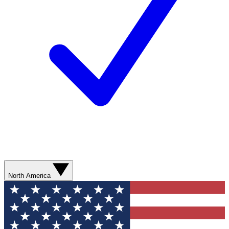
North America