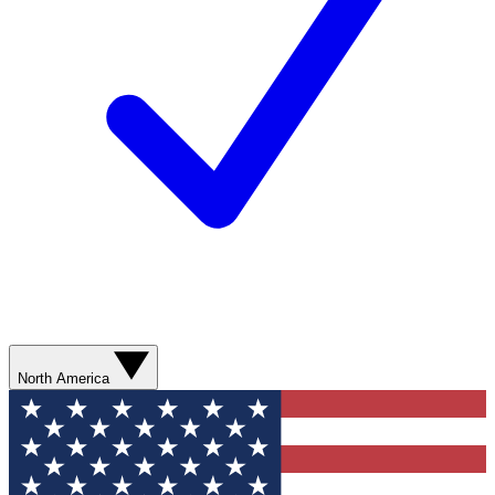
North America