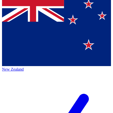
New Zealand