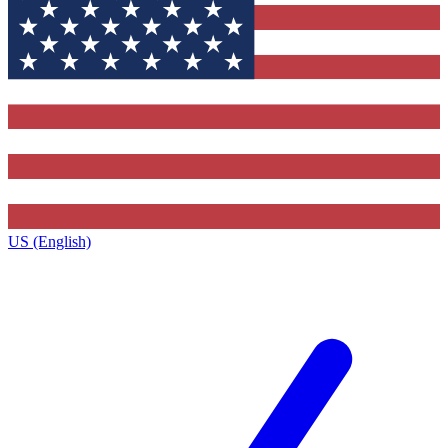
US (English)