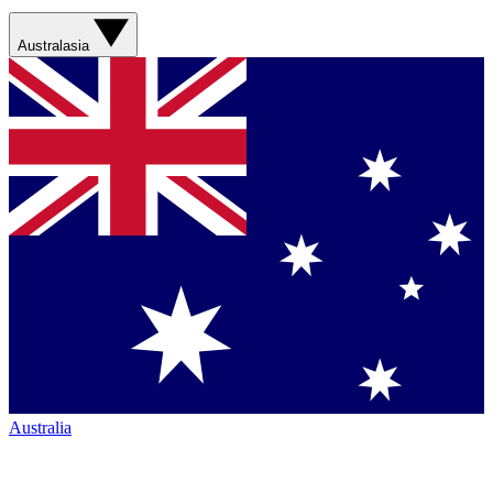
Australasia
Australia