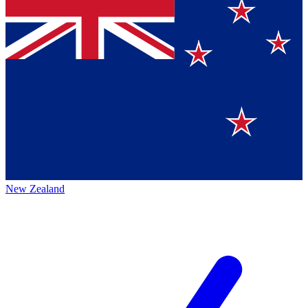
New Zealand