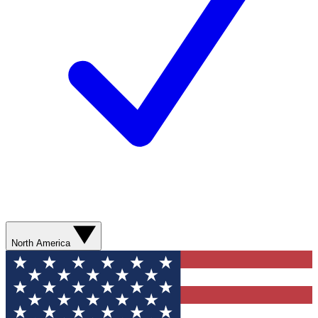
North America