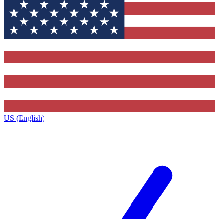
US (English)