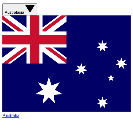
Australasia
Australia