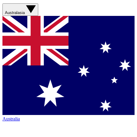
Australasia
Australia