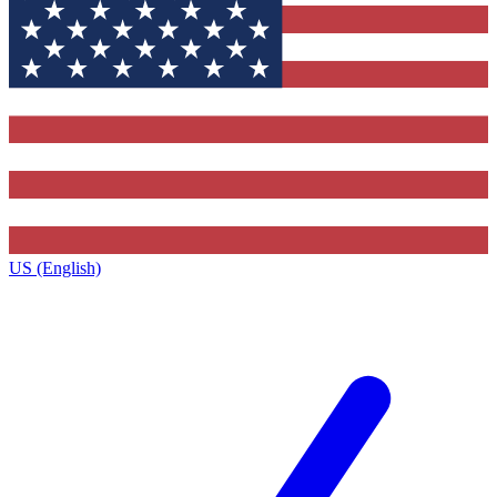
US (English)