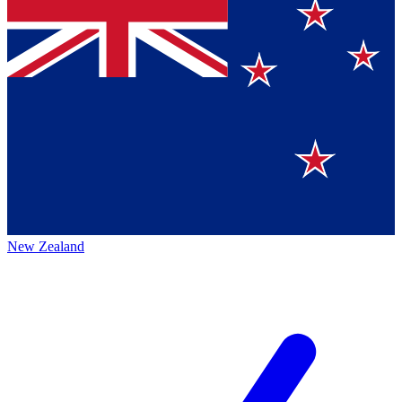
New Zealand