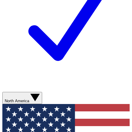
North America