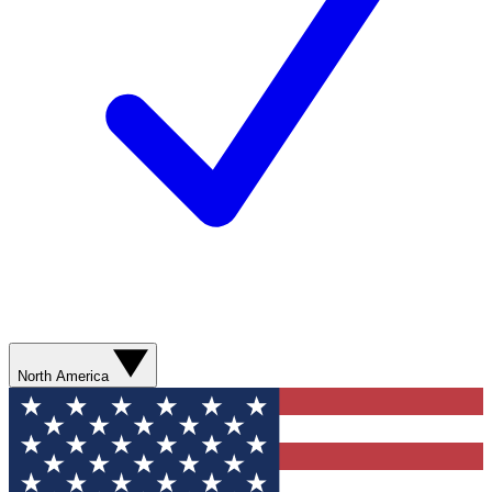
North America