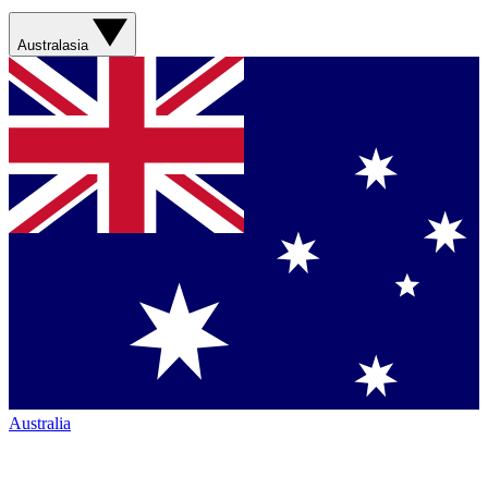
Australasia
Australia