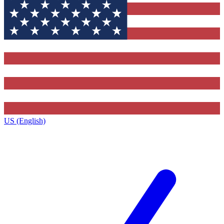
US (English)