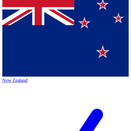
New Zealand