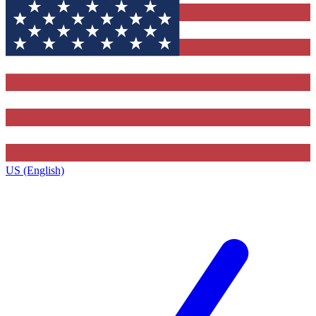
US (English)