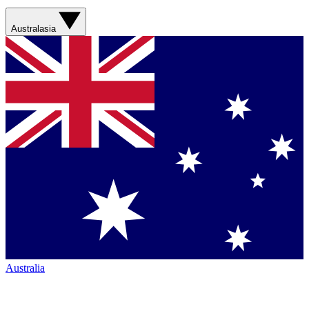
Australasia
Australia