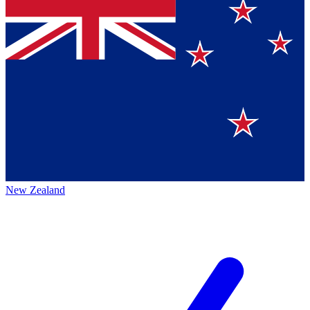
New Zealand