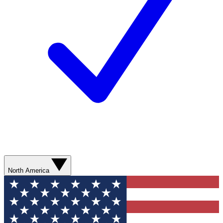
North America