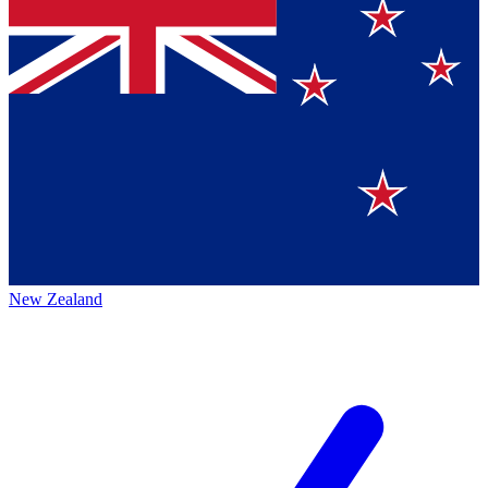
New Zealand