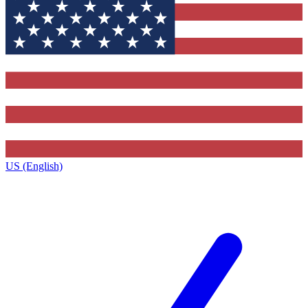
US (English)