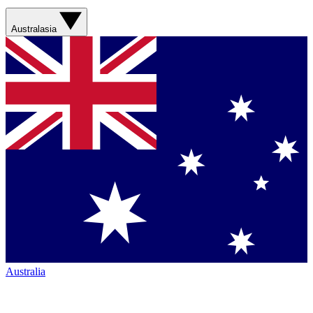
Australasia
Australia