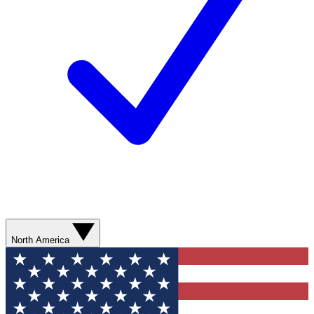
North America