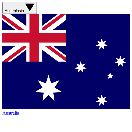
Australasia
Australia