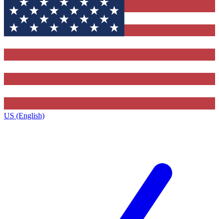
US (English)