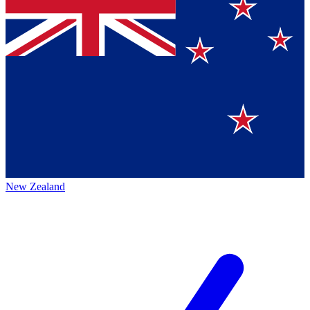
New Zealand