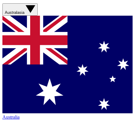
Australasia
Australia