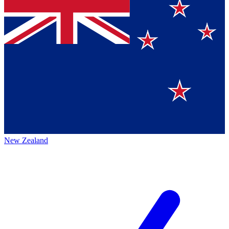
New Zealand