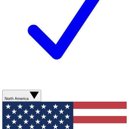
North America