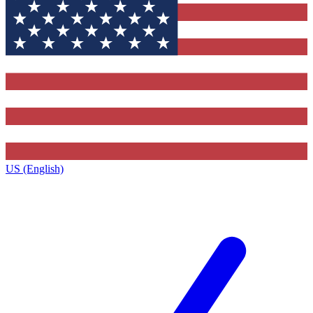
US (English)