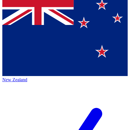
New Zealand