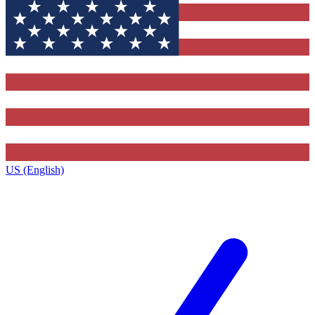
US (English)