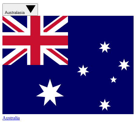
Australasia
Australia