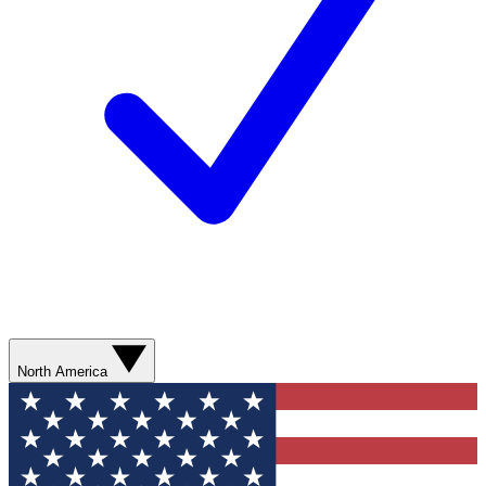
North America