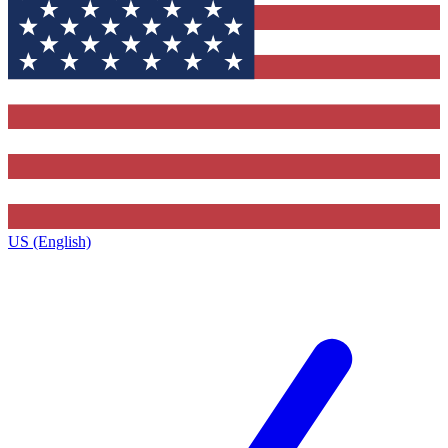
US (English)