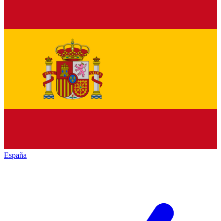
España