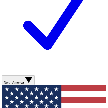
North America