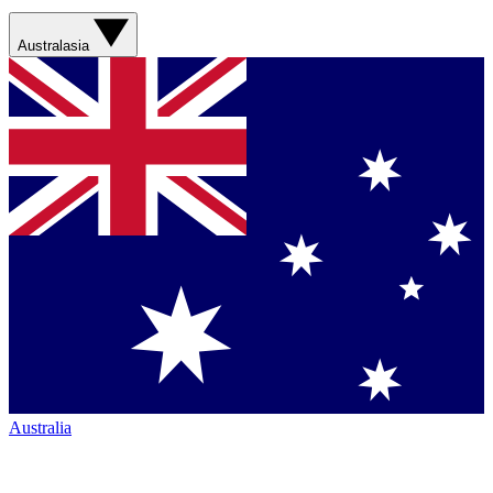
Australasia
Australia