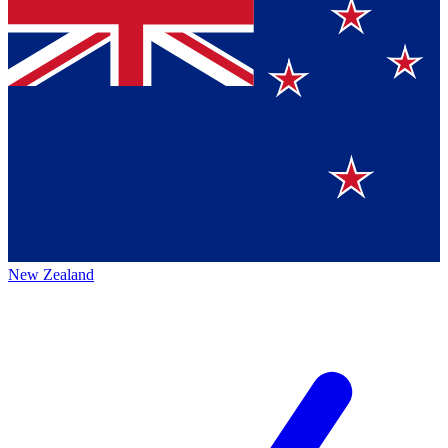
New Zealand