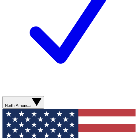
North America