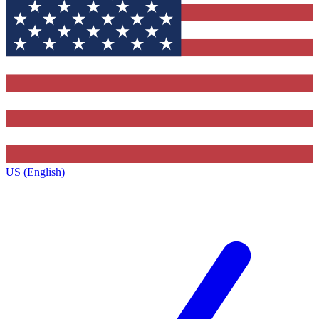
US (English)