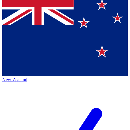
New Zealand