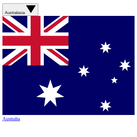
Australasia
Australia