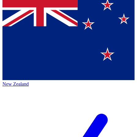
New Zealand