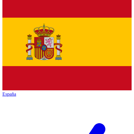
España