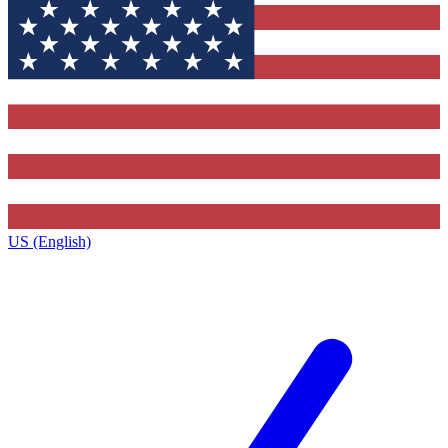
US (English)