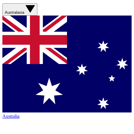
Australasia
Australia