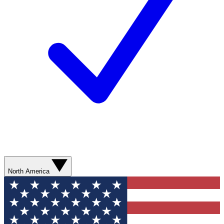
North America