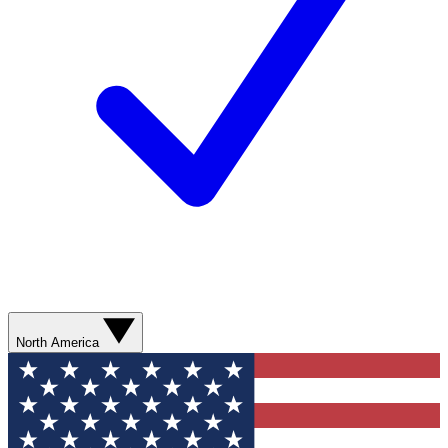
North America