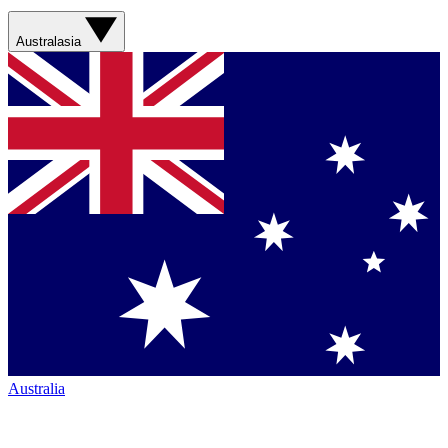
Australasia
Australia