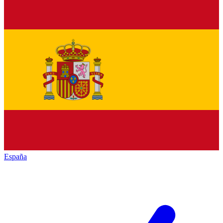
España