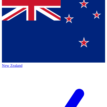
New Zealand