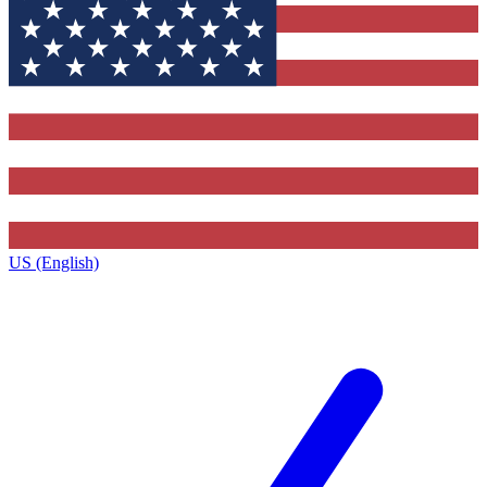
US (English)