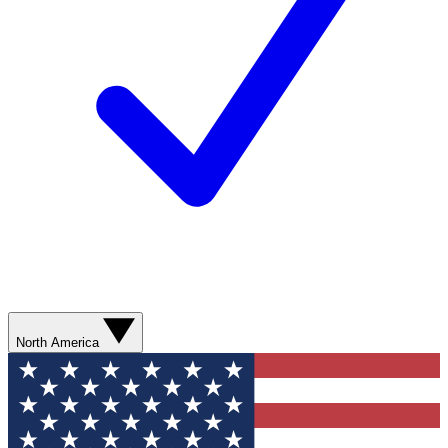
North America