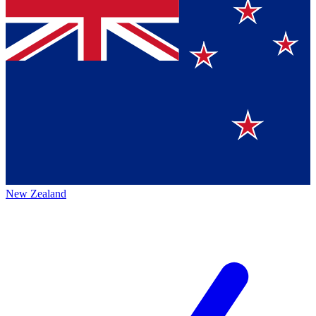
New Zealand