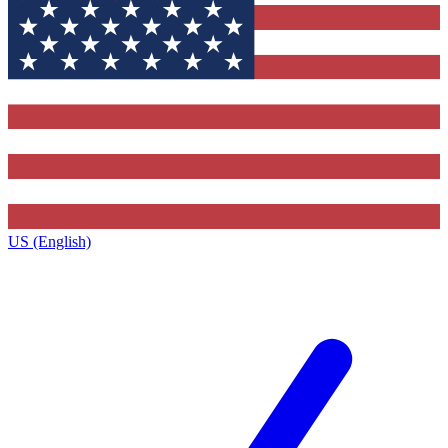
US (English)