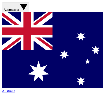
Australasia
Australia