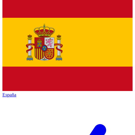
España