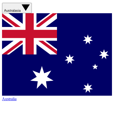
Australasia
Australia