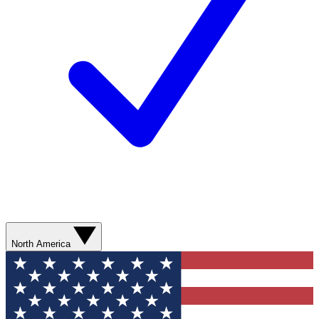
North America