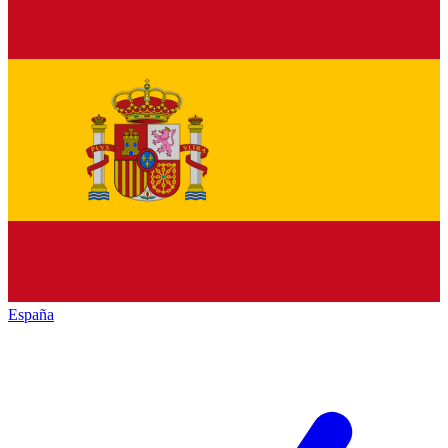
España