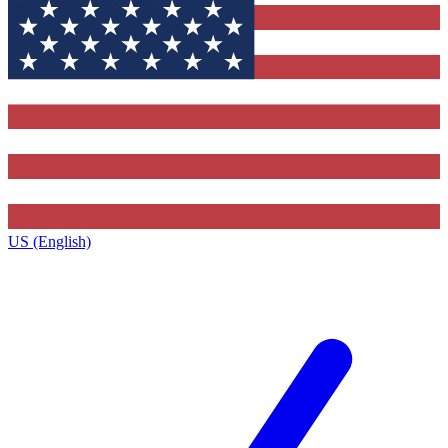
US (English)