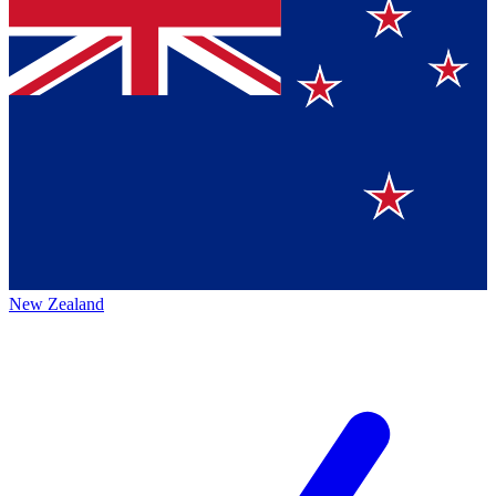
New Zealand