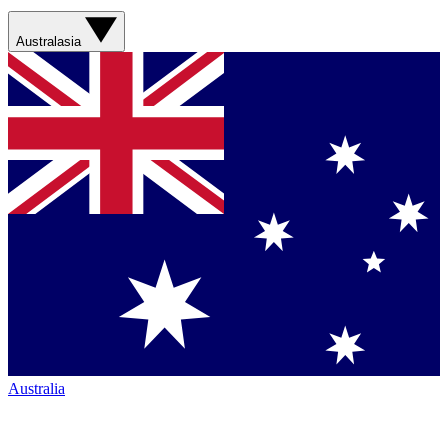
Australasia
Australia