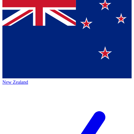
New Zealand