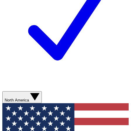
North America