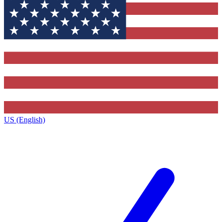
US (English)