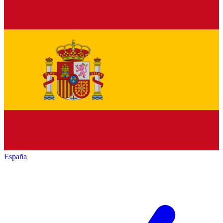
España