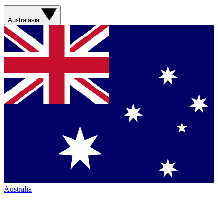
Australasia
Australia