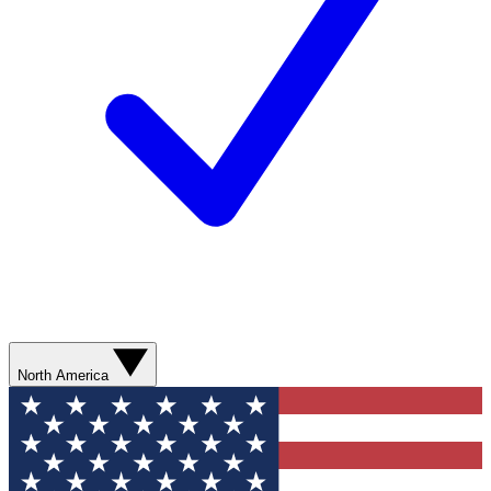
North America