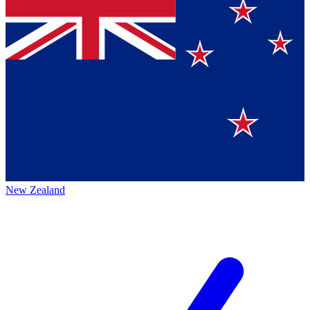
New Zealand