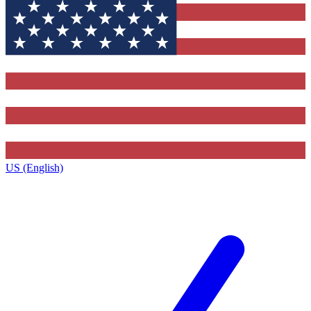
US (English)