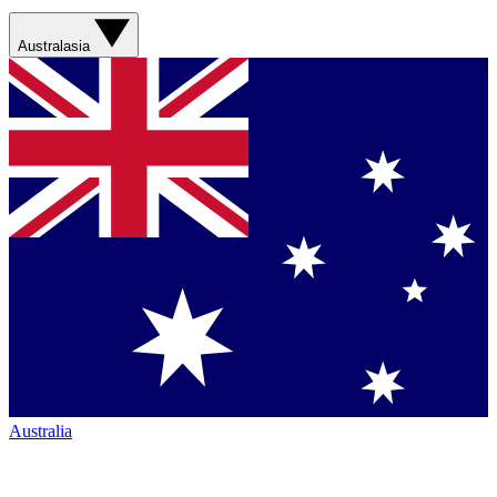
Australasia
Australia