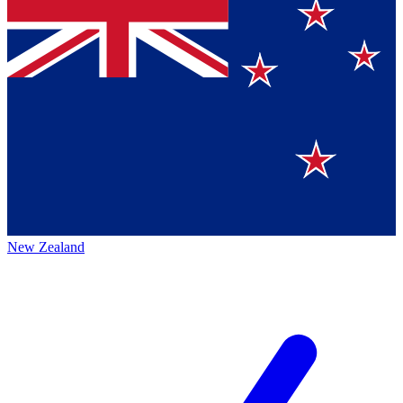
New Zealand