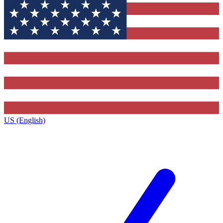
US (English)