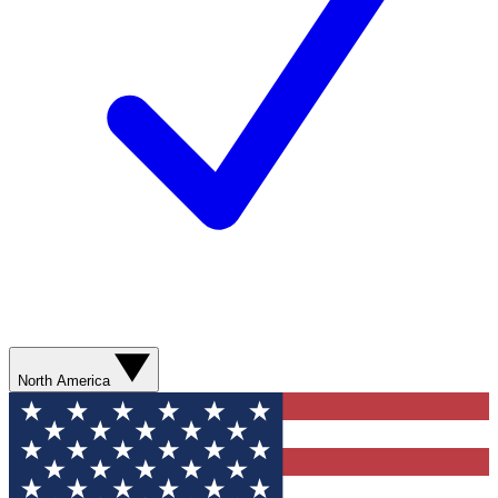
North America