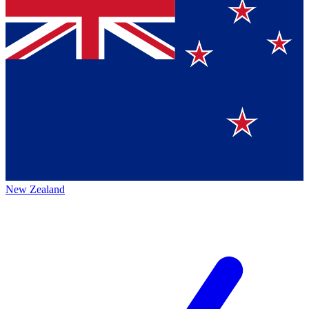
New Zealand