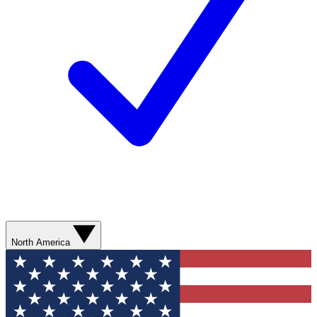
North America