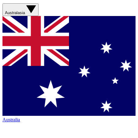
Australasia
Australia