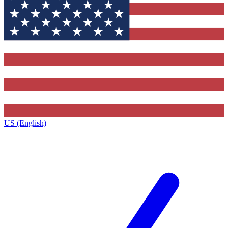
US (English)