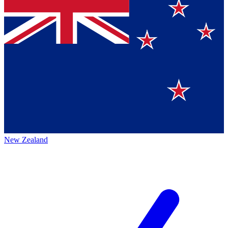
New Zealand