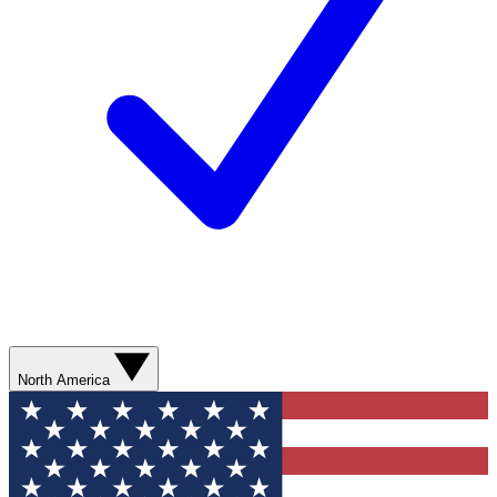
North America