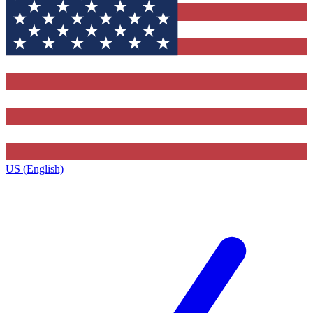
US (English)