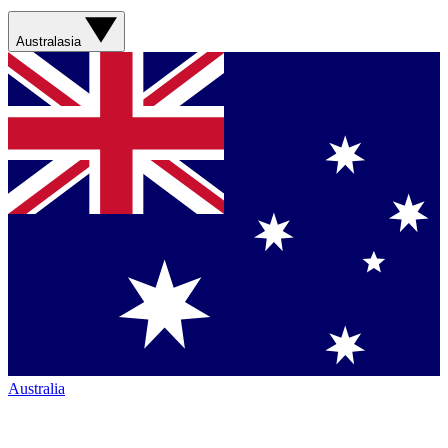
Australasia
Australia