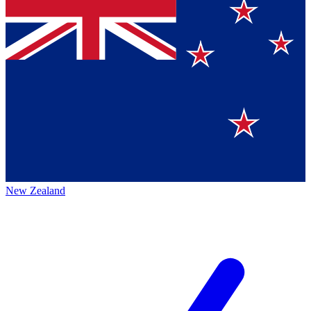
New Zealand