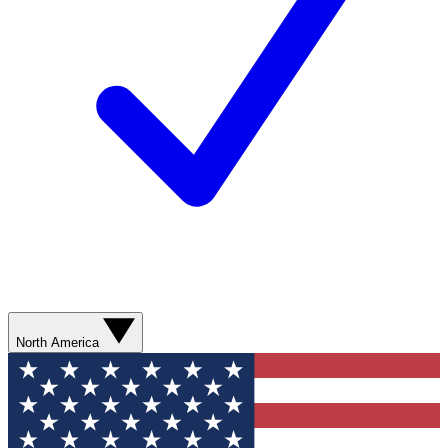
North America