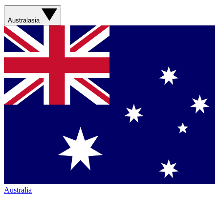
Australasia
Australia