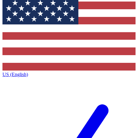
US (English)