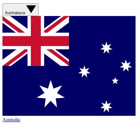
Australasia
Australia