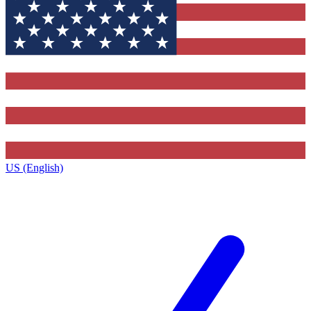
US (English)