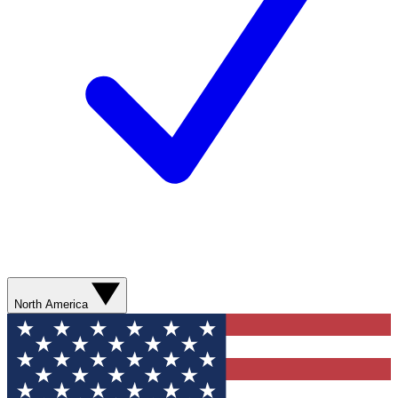
North America