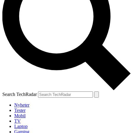
Search TechRadar
Nyheter
Tester
Mobil
TV
Laptop
Gaming