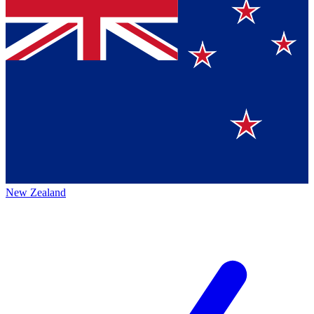
New Zealand