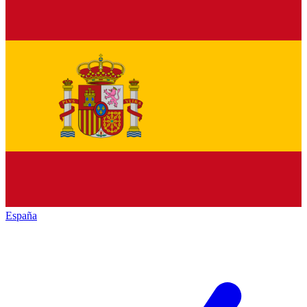
España