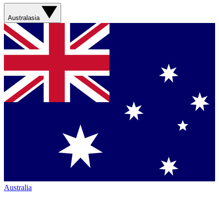
Australasia
Australia