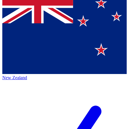
New Zealand