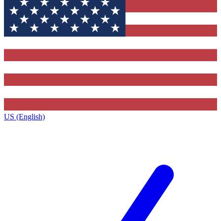
US (English)