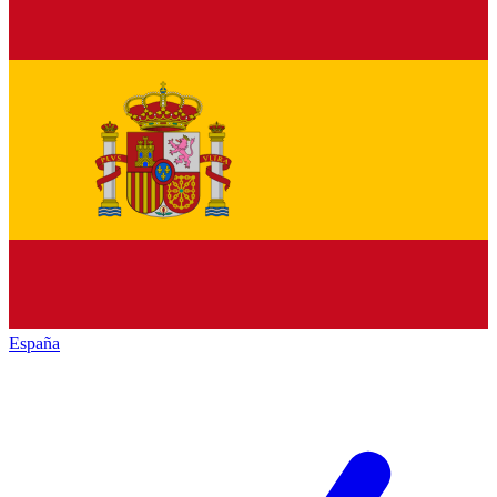
España