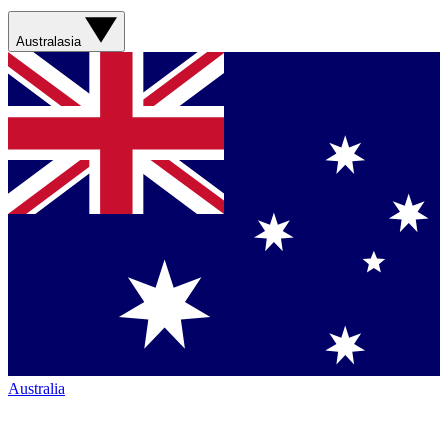
Australasia
Australia