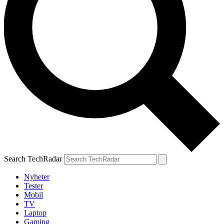
Search TechRadar
Nyheter
Tester
Mobil
TV
Laptop
Gaming