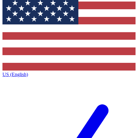
US (English)