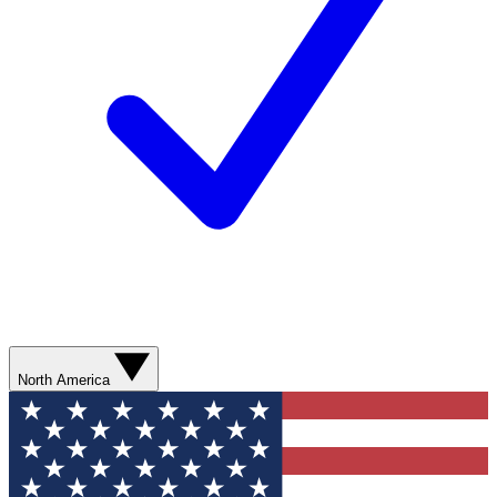
North America