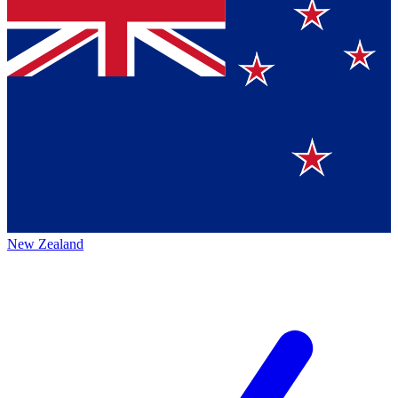
New Zealand