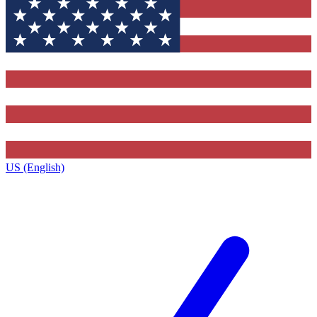
US (English)