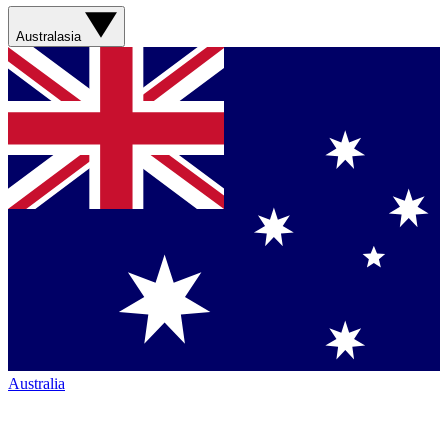
Australasia
Australia