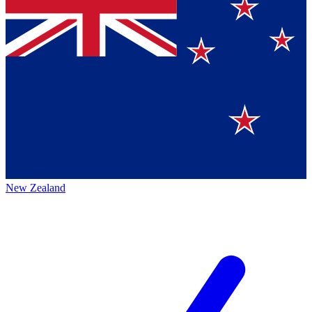
New Zealand