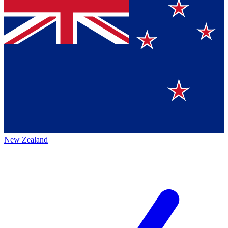
New Zealand