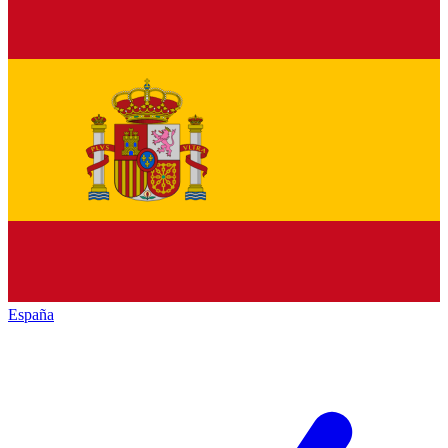
España