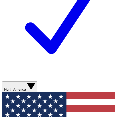
North America