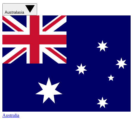
Australasia
Australia