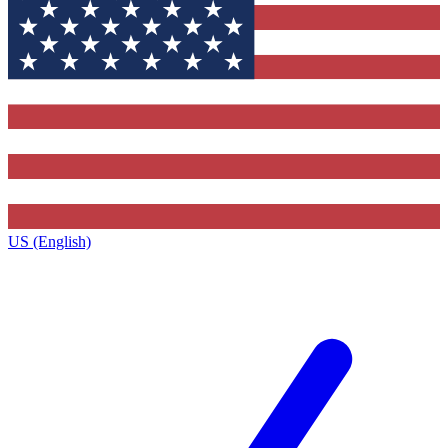
US (English)