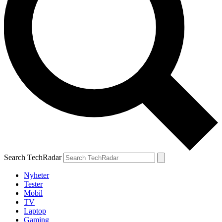
Search TechRadar
Nyheter
Tester
Mobil
TV
Laptop
Gaming