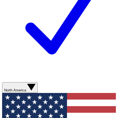
North America