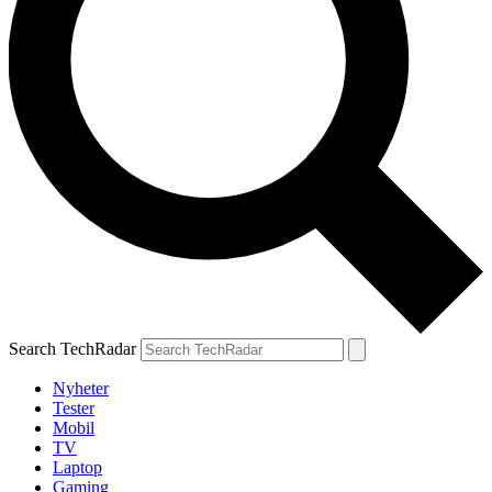
Search TechRadar
Nyheter
Tester
Mobil
TV
Laptop
Gaming