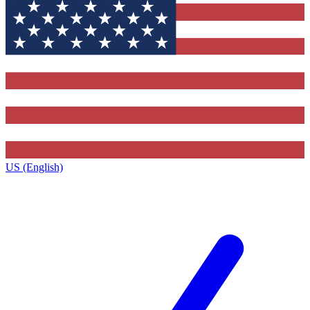
US (English)