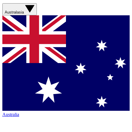
Australasia
Australia