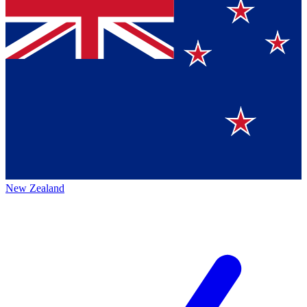
New Zealand