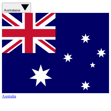
Australasia
Australia