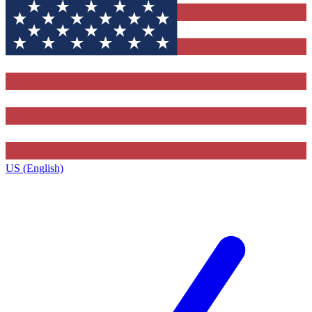
US (English)