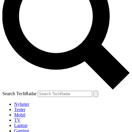
Search TechRadar
Nyheter
Tester
Mobil
TV
Laptop
Gaming