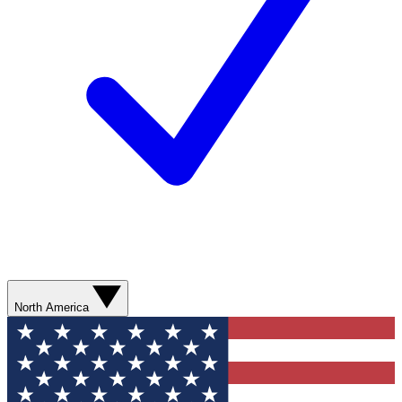
North America