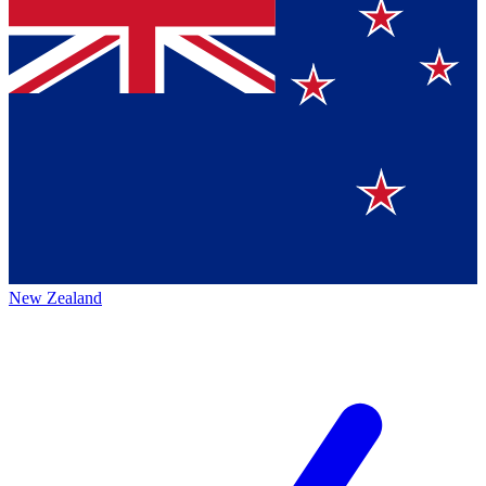
New Zealand