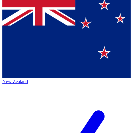
New Zealand