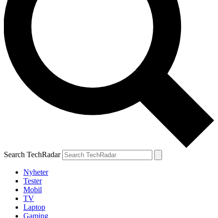
Search TechRadar
Nyheter
Tester
Mobil
TV
Laptop
Gaming