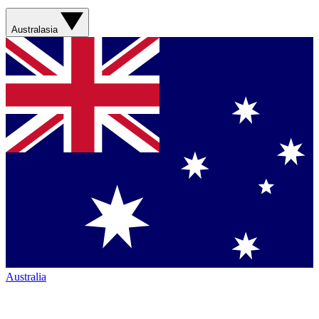
Australasia
Australia