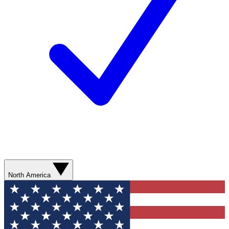
North America