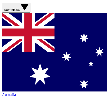
Australasia
Australia