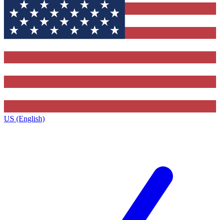
US (English)