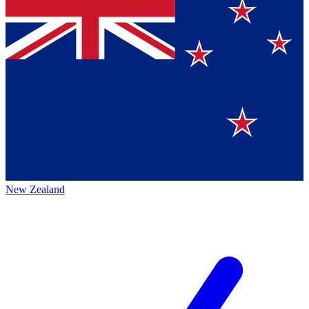
New Zealand