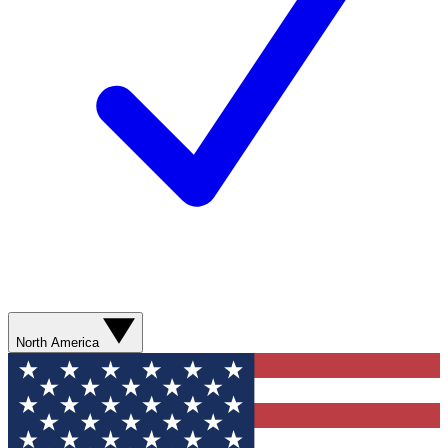
North America