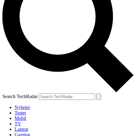
Search TechRadar
Nyheter
Tester
Mobil
TV
Laptop
Gaming