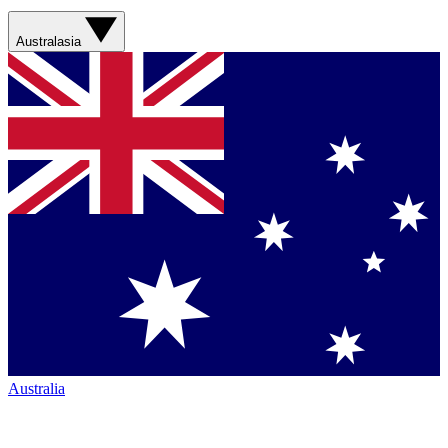
Australasia
Australia