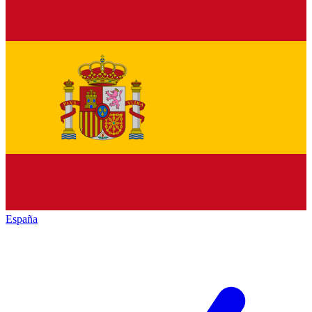
España