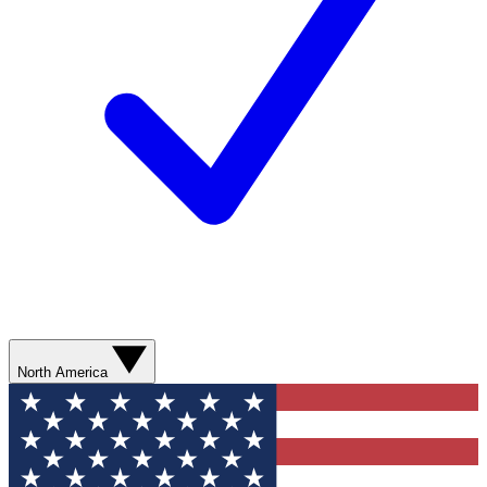
North America