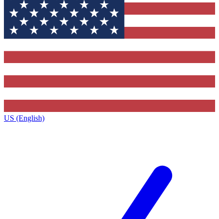
US (English)