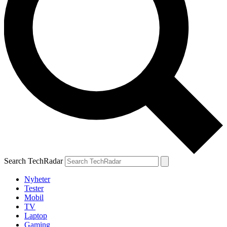
Search TechRadar
Nyheter
Tester
Mobil
TV
Laptop
Gaming