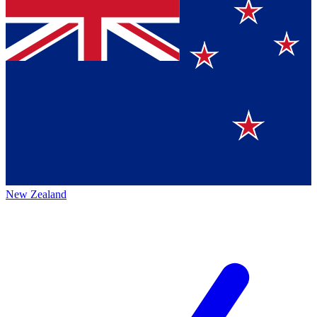
New Zealand