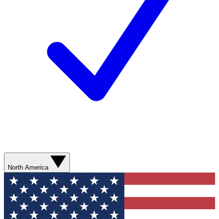
North America