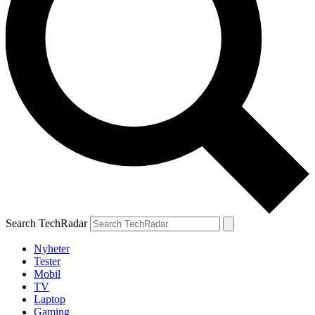
Search TechRadar
Nyheter
Tester
Mobil
TV
Laptop
Gaming