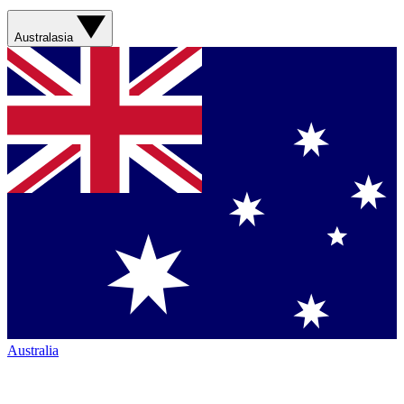
Australasia
Australia