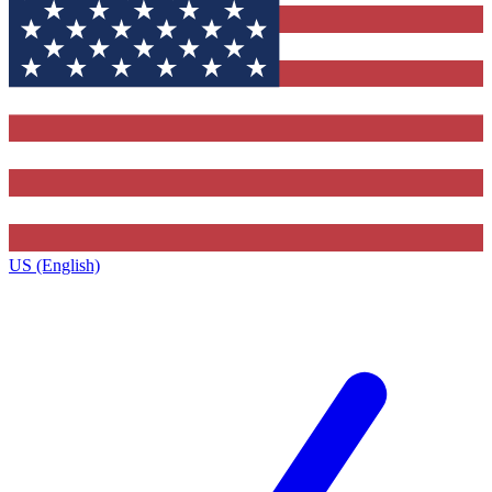
US (English)