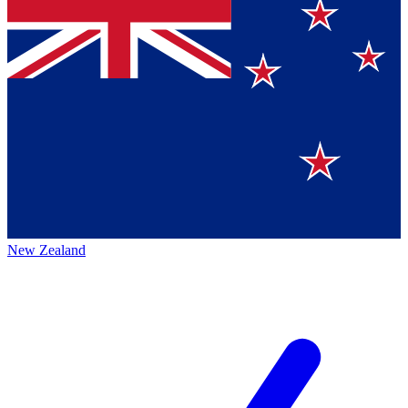
New Zealand