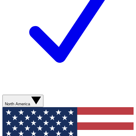
North America