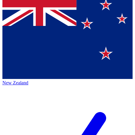
New Zealand