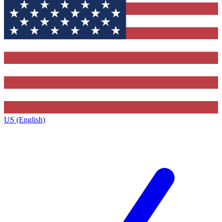
US (English)