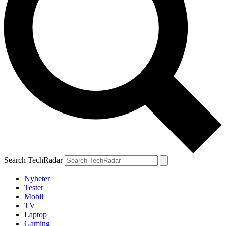
Search TechRadar
Nyheter
Tester
Mobil
TV
Laptop
Gaming