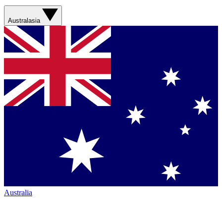
Australasia
Australia