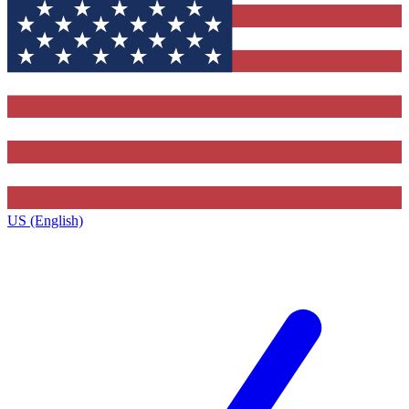
US (English)