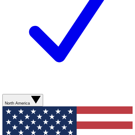
North America