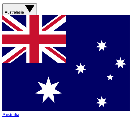
Australasia
Australia