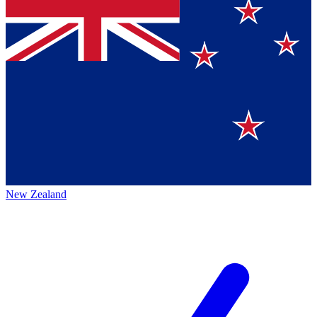
New Zealand