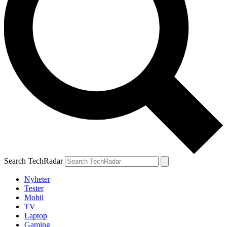
Search TechRadar
Nyheter
Tester
Mobil
TV
Laptop
Gaming