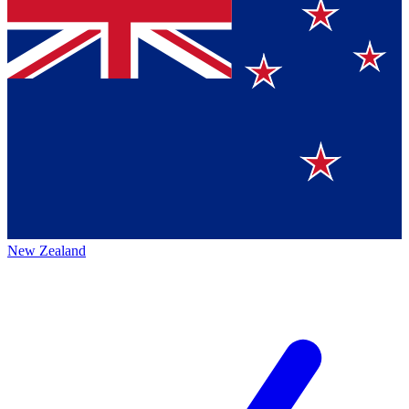
New Zealand