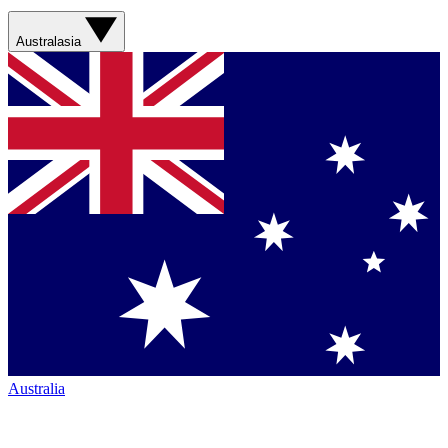
Australasia
Australia