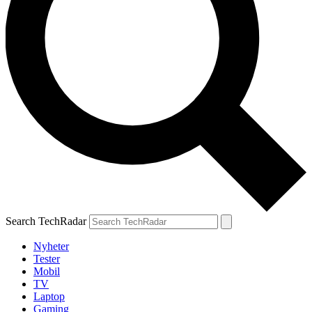
Search TechRadar
Nyheter
Tester
Mobil
TV
Laptop
Gaming