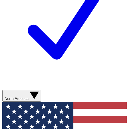
North America