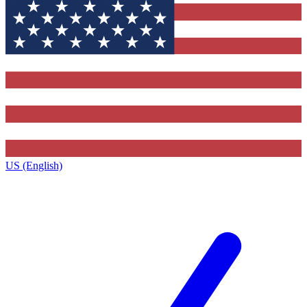
US (English)