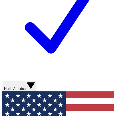
North America