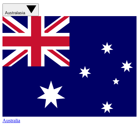
Australasia
Australia