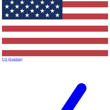
US (English)