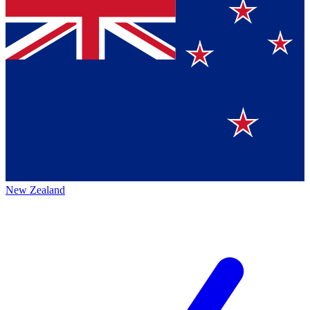
New Zealand