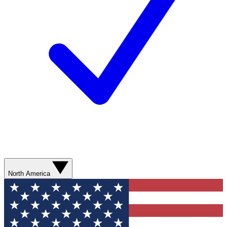
North America