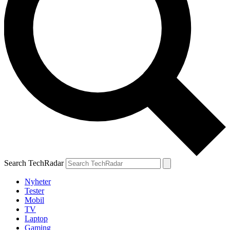
Search TechRadar
Nyheter
Tester
Mobil
TV
Laptop
Gaming