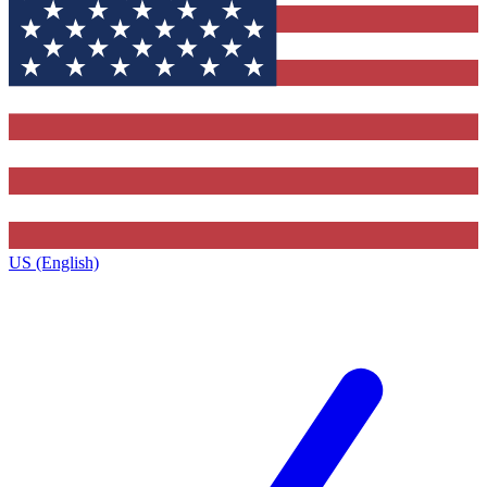
US (English)