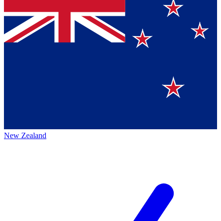
New Zealand