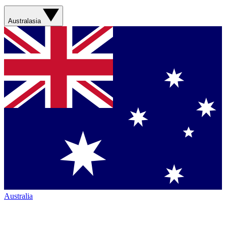
Australasia
Australia