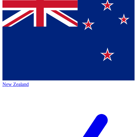
New Zealand