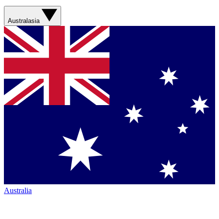
Australasia
Australia