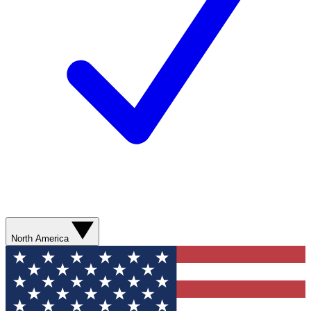
North America