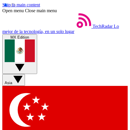
Skip to main content
Open menu
Close main menu
TechRadar
Lo
mejor de la tecnología, en un solo lugar
MX Edition
Asia