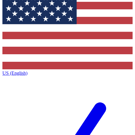
US (English)