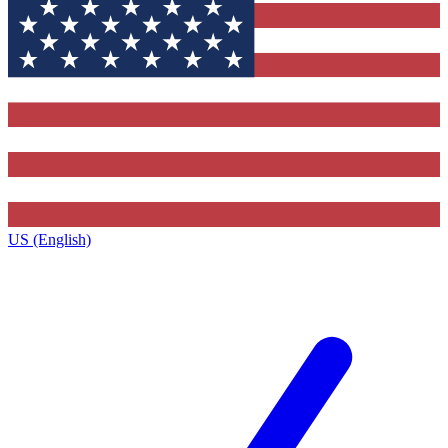
US (English)