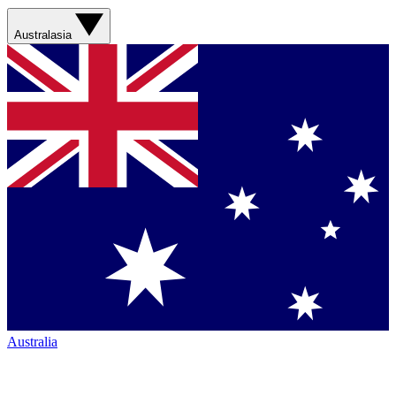
Australasia
Australia