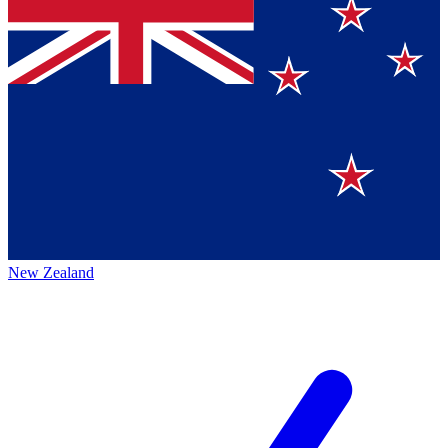
New Zealand