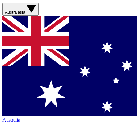
Australasia
Australia