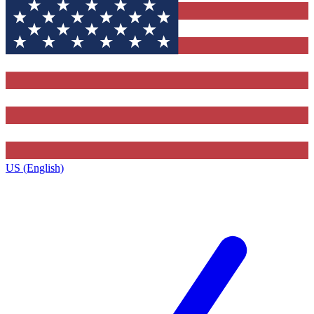
US (English)