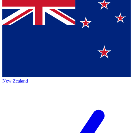
New Zealand