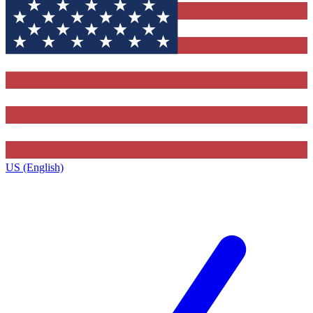
US (English)