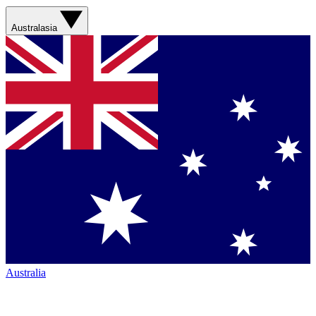
Australasia
Australia