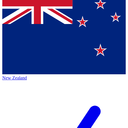
New Zealand