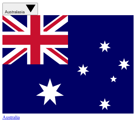
Australasia
Australia