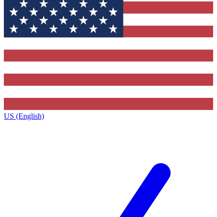
US (English)