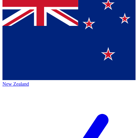
New Zealand